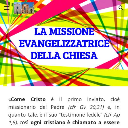
Skip to main content
Skip to navigation
LA MISSIONE
EVANGELIZZATRICE
DELLA CHIESA
«
Come Cristo
è il primo inviato, cioè
missionario del Padre
(cfr Gv 20,21)
e, in
quanto tale, è il suo “testimone fedele”
(cfr Ap
1,5)
, così
ogni cristiano è chiamato a essere