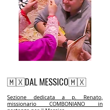
🇲🇽
DA
L
MESSICO
🇲🇽
Sezione dedicata a p.
Renato
,
missionario
COMBONIANO
in